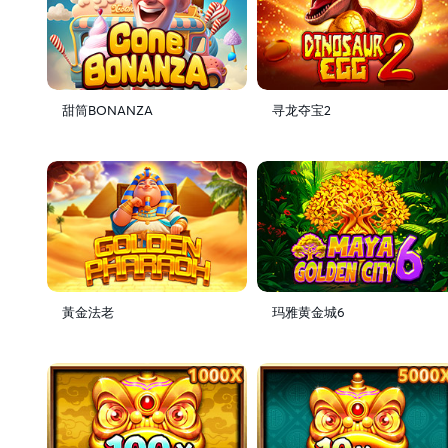
甜筒BONANZA
寻龙夺宝2
黃金法老
玛雅黄金城6