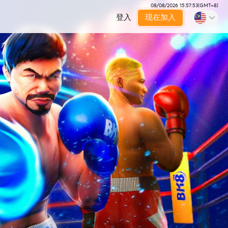
08/08/2026 15:57:56
(
GMT+8
)
登入
现在加入