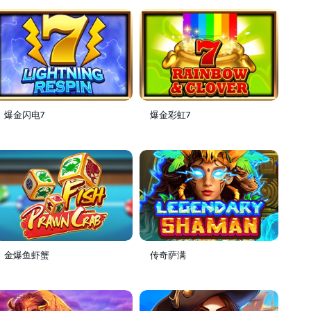
爆金闪电7
爆金彩虹7
金爆鱼虾蟹
传奇萨满