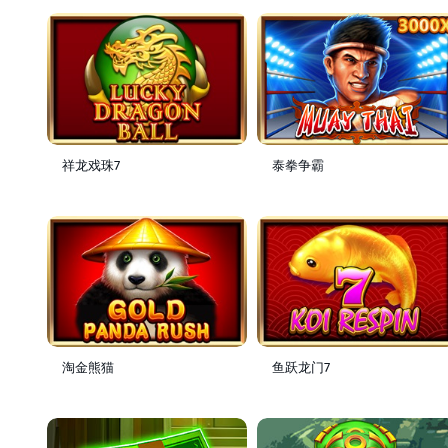
祥龙戏珠7
泰拳争霸
淘金熊猫
鱼跃龙门7