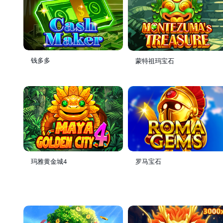
钱多多
蒙特祖玛宝石
玛雅黄金城4
罗马宝石