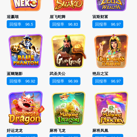
迎赢喵
眉飞蛇舞
宙斯财富
回报率
96.5
回报率
96.83
回报率
96.97
蓝幽魅影
武圣关公
艳后之宝
回报率
96.92
回报率
96.99
回报率
96.97
好运龙龙
麻将飞龙
麻将凤凰