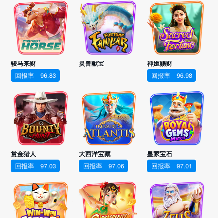
骏马来财
灵兽献宝
神姬赐财
回报率
96.83
回报率
96.98
赏金猎人
大西洋宝藏
皇家宝石
回报率
97.03
回报率
97.06
回报率
97.01