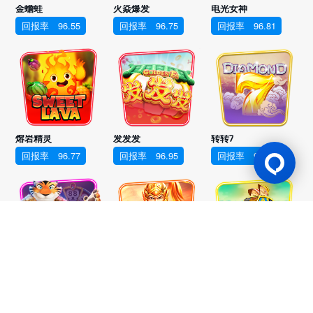
金蟾蛙
火焱爆发
电光女神
回报率
96.55
回报率
96.75
回报率
96.81
熔岩精灵
发发发
转转7
回报率
96.77
回报率
96.95
回报率
96.74
虎大哥88
狂热之战
老司机
回报率
96.82
回报率
97.04
回报率
96.83