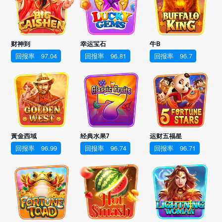
财神到
幸运宝石
牛B
回报率
97.04
回报率
96.81
回报率
96.7
黃金西域
经典水果7
运财五福星
回报率
96.99
回报率
96.74
回报率
96.71