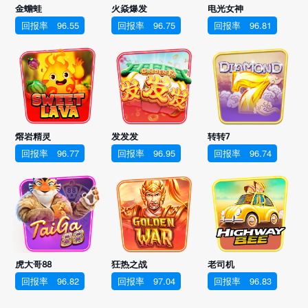
金蟾蛙
火焱爆发
电光女神
回报率
96.55
回报率
96.75
回报率
96.81
熔岩精灵
发发发
转转7
回报率
96.77
回报率
96.95
回报率
96.74
虎大哥88
狂热之战
老司机
回报率
96.82
回报率
97.04
回报率
96.83