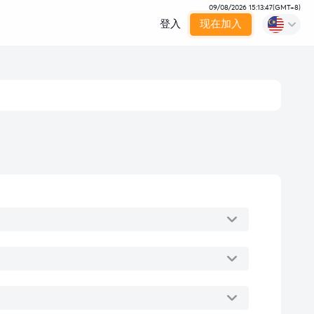
09/08/2026 15:13:47
(
GMT+8
)
登入
现在加入