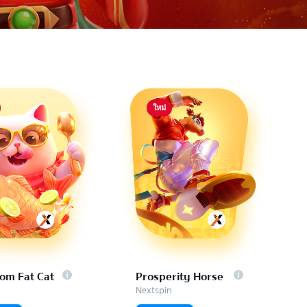
ใหม่
om Fat Cat
Prosperity Horse
n
Nextspin