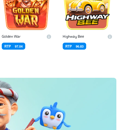
Golden War
Highway Bee
RTP
97.04
RTP
96.83