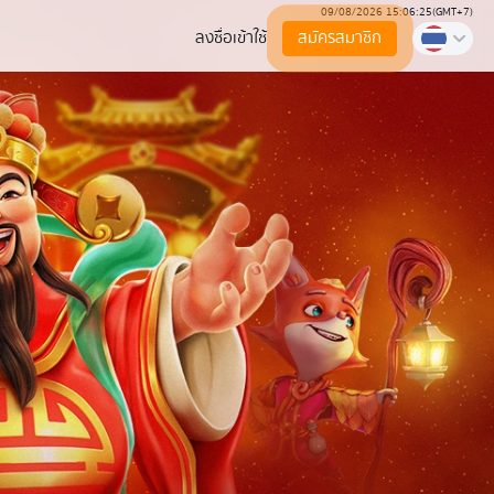
09/08/2026 15:06:27
(
GMT+7
)
ลงชื่อเข้าใช้
สมัครสมาชิก