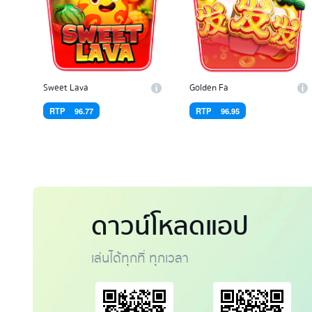
Sweet Lava
Golden Fa
RTP
96.77
RTP
96.95
ดาวน์โหลดแอป
เล่นได้ทุกที่ ทุกเวลา