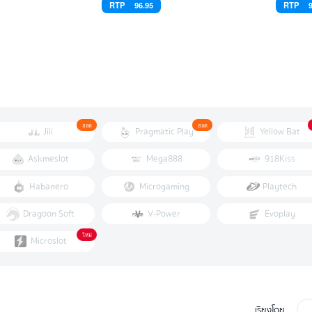
RTP
96.95
RTP
ฮอต
ฮอต
Jili
Pragmatic Play
Yellow Bat
Askmeslot
Mega888
918Kiss
Habanero
Microgaming
Playtech
Dragoon Soft
V-Power
Evoplay
ใหม่
Microslot
เรียงโดย