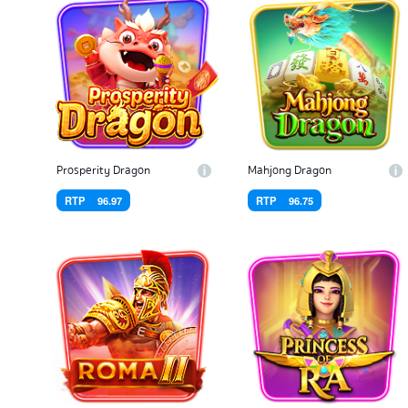
Prosperity Dragon
Mahjong Dragon
RTP
96.97
RTP
96.75