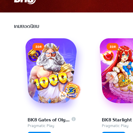
เกมยอดนิยม
ฮอต
ฮอต
BK8 Gates of Olympus 1000
Pragmatic Play
Pragmatic Play