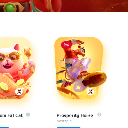
ใหม่
om Fat Cat
Prosperity Horse
n
Nextspin