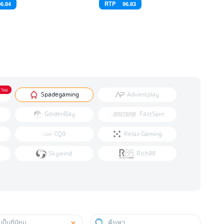
96.84
RTP
96.83
ใหม่
Spadegaming
Advantplay
GoldenBay
FastSpin
CQ9
Relax Gaming
Skywind
Rich88
เป็นที่นิยม