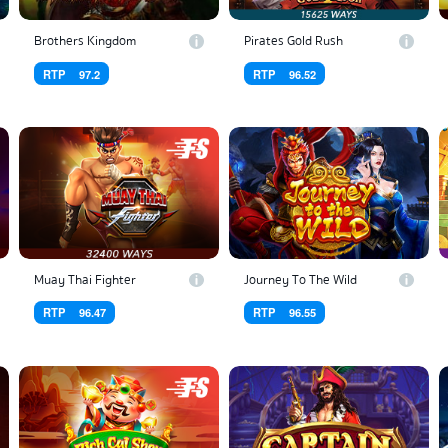
Brothers Kingdom
Pirates Gold Rush
RTP
97.2
RTP
96.52
Muay Thai Fighter
Journey To The Wild
RTP
96.47
RTP
96.55