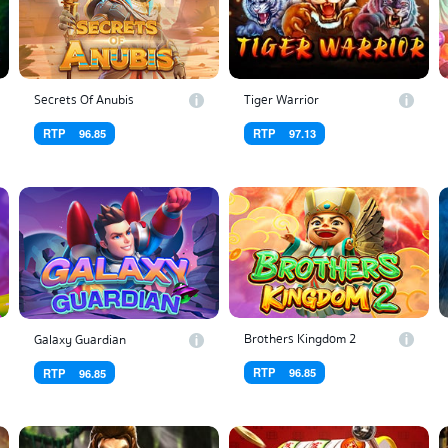
Secrets Of Anubis
Tiger Warrior
RTP
96.85
RTP
97.13
Brothers Kingdom 2
Galaxy Guardian
RTP
96.85
RTP
96.85