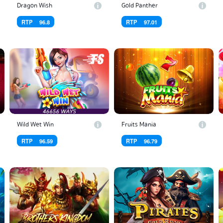
Dragon Wish
Gold Panther
RTP
96.8
RTP
97.01
Wild Wet Win
Fruits Mania
RTP
96.59
RTP
96.79