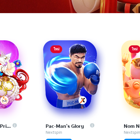
ใหม่
ใหม่
BK8 Starlight Princess
Pac-Man's Glory
Nom N
Nextspin
Nextspi