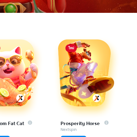
ใหม่
om Fat Cat
Prosperity Horse
n
Nextspin