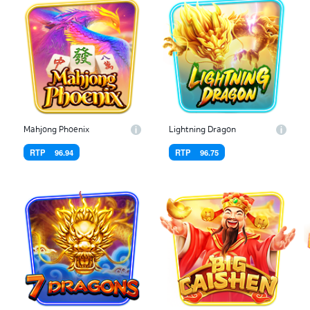
Mahjong Phoenix
Lightning Dragon
RTP
96.94
RTP
96.75