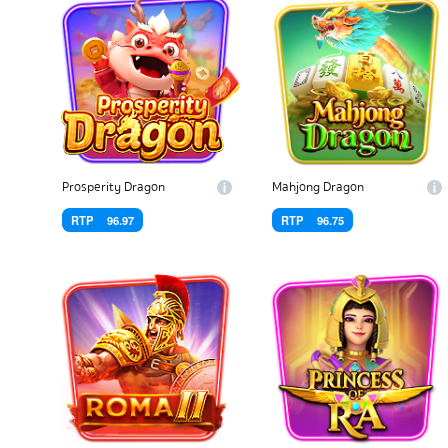
Prosperity Dragon
Mahjong Dragon
RTP
96.97
RTP
96.75