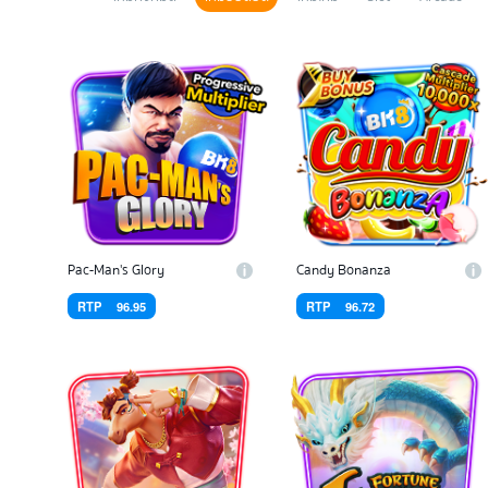
Pac-Man's Glory
Candy Bonanza
RTP
96.95
RTP
96.72