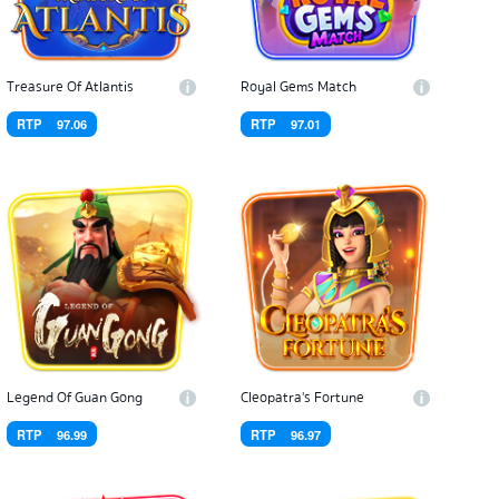
Treasure Of Atlantis
Royal Gems Match
RTP
97.06
RTP
97.01
Legend Of Guan Gong
Cleopatra's Fortune
RTP
96.99
RTP
96.97