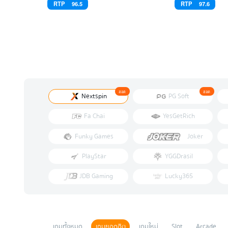
RTP
96.5
RTP
97.6
ฮอต
ฮอต
Nextspin
PG Soft
Fa Chai
YesGetRich
Funky Games
Joker
PlayStar
YGGDrasil
JDB Gaming
Lucky365
เกมทั้งหมด
เกมยอดฮิต
เกมใหม่
slot
arcade