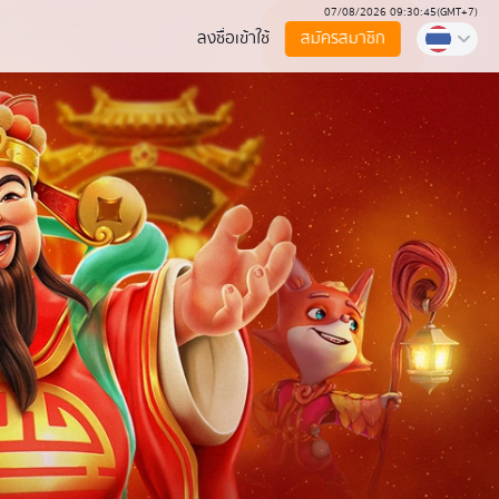
07/08/2026 09:30:47
(
GMT+7
)
ลงชื่อเข้าใช้
สมัครสมาชิก