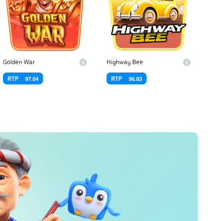
Golden War
Highway Bee
RTP
97.04
RTP
96.83