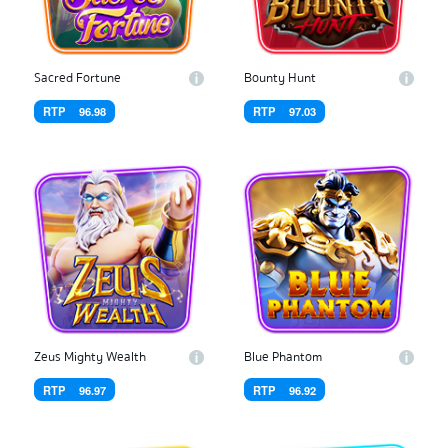
Sacred Fortune
Bounty Hunt
RTP
96.98
RTP
97.03
Zeus Mighty Wealth
Blue Phantom
RTP
96.97
RTP
96.92