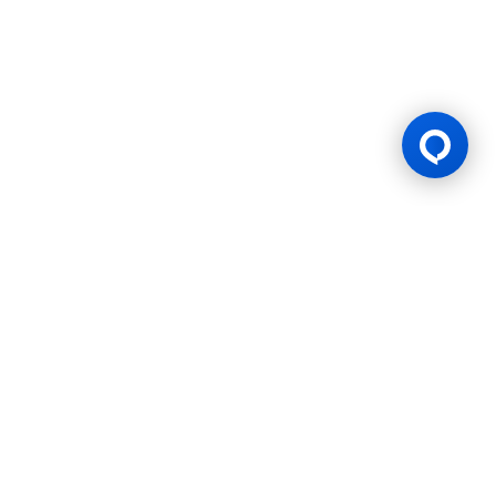
ใบอนุญาตเกม
BK8 ดำเนินการโดยบริษัท Mettlemind Tech Ltd. หมายเลขจดทะเบียน
15779 ที่อยู่จดทะเบียน: ฮัมชาโก, เมืองมูตซามูดู, เกาะอองฌวน , สหภาพคอ