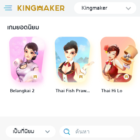
Kingmaker
เกมยอดนิยม
Belangkai 2
Thai Fish Prawn Crab
Thai Hi Lo
เป็นที่นิยม