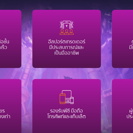
อชั้น
อีสปอร์ตเทรดเดอร์
เร็ว
มีประสบการณ์และ
ม
เป็นมืออาชีพ
ียร
รองรับพีซี มือถือ
ผ
งเท่า
โทรศัพท์และแท็บเล็ต
ปร