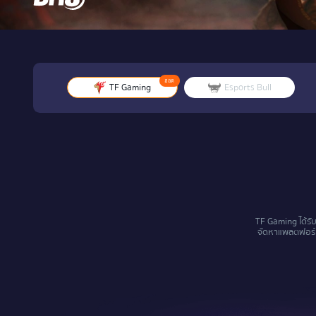
ฮอต
TF Gaming
Esports Bull
TF Gaming ได้ร
จัดหาแพลตฟอร์ม