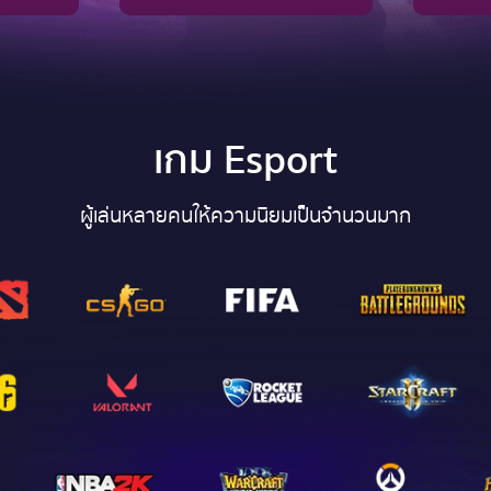
เกม Esport
ผู้เล่นหลายคนให้ความนิยมเป็นจำนวนมาก