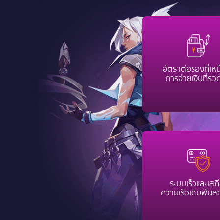
อัตราต่อรองที่เหนื
การจ่ายเงินที่รวด
ระบบเร็วและเสถ
ความเร็วเดิมพันสอ