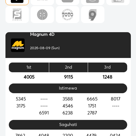
Magnum 4D
2026-08-09 (Sun)
1st
2nd
3rd
4005
9115
1248
Istimewa
5345
----
3588
6665
8017
3175
----
4546
1751
----
6591
6238
2787
Saguhati
7462
4048
2200
4479
0424