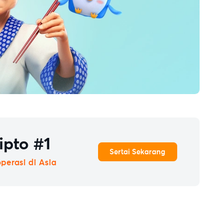
ipto #1
Sertai Sekarang
perasi di Asia