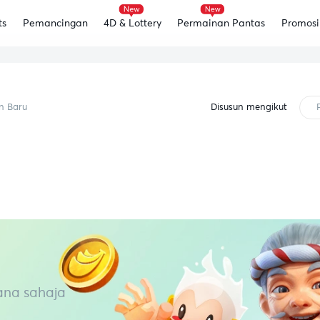
ts
Pemancingan
4D & Lottery
Permainan Pantas
Promosi
n Baru
Disusun mengikut
ana sahaja