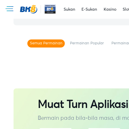
Sukan
E-Sukan
Kasino
Slo
Semua Permainan
Permainan Popular
Permaina
Muat Turn Aplikasi
Bermain pada bila-bila masa, di m