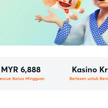
MYR 6,888
Kasino Kr
escue Bonus Mingguan
Berlesen untuk Bero