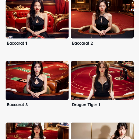
Baccarat 1
Baccarat 2
Baccarat 3
Dragon Tiger 1